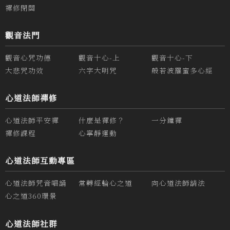
禪修閉關
觀音法門
觀音心咒功德
觀音十心-上
觀音十心-下
大悲咒功效
六字大明咒
般若波羅蜜多心經
心道法師禪修
心道法師平安禪
什麼是禪修？
一分鐘禪
禪修課程
心寧靜運動
心道法師互動專區
心道法師咒音唱誦
常轉經輪心之道
向心道法師請法
心之道360環景
心道法師社群