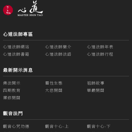
心道法師專區
心道法師網站
心道法師簡介
心道法師年表
心道法師書籍
心道法師法語
心道法師行程
最新開示消息
佛法開示
靈性生態
祖師故事
四期教育
大悲閉關
華嚴閉關
禪修閉關
觀音法門
觀音心咒功德
觀音十心-上
觀音十心-下