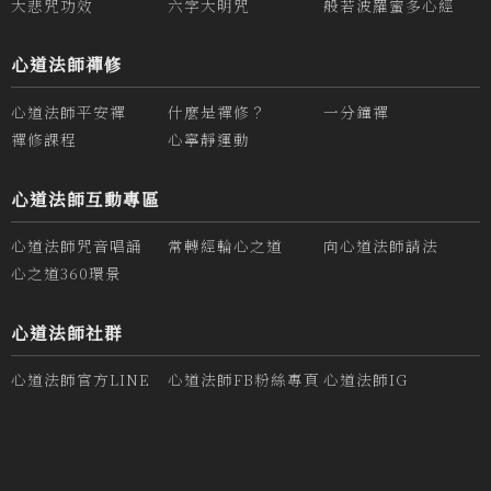
大悲咒功效
六字大明咒
般若波羅蜜多心經
心道法師禪修
心道法師平安禪
什麼是禪修？
一分鐘禪
禪修課程
心寧靜運動
心道法師互動專區
心道法師咒音唱誦
常轉經輪心之道
向心道法師請法
心之道360環景
心道法師社群
心道法師官方LINE
心道法師FB粉絲專頁
心道法師IG