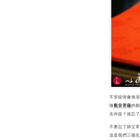
不管疫情像海浪
隨
觀音菩薩
的願
去何從？就忘了
不要忘了師父常
這是我們三個生