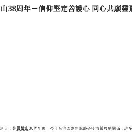
山38周年－信仰堅定善護心 同心共願靈
5日這天，是
靈鷲山
38周年慶，今年台灣因為新冠肺炎疫情嚴峻的關係，許