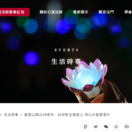
道法師新春紅包
關於心道法師
最新開示
觀音法門
禪
EVENTS
生活時事
生活時事
靈鷲山開山38周年－信仰堅定善護心 同心共願靈鷲行