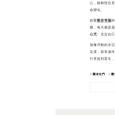
心，能夠恆住菩
命變化。
抓緊
觀音菩薩
的
難，每天都是過
心咒
〉安定自己
就像浮動的水沉
定度，跟長遠性
行菩提利眾生，
觀音法門
觀