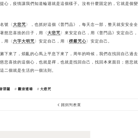
提心，疫情讓我們知道輪迴就是這個樣子。沒有什麼固定的，它就是個變
名號〈
大悲咒
〉，也抓好這個《普門品》，每天念一部，整天就安安全全
著慈悲喜捨的日子，用〈
大悲咒
〉來安定自己，用《普門品》安定自己，
，用〈
六字大明咒
〉安定自己，用〈
楞嚴咒心
〉安定自己。
澱下來了，煩亂的心馬上平息下來了，周年的時候，我們在找回自己過去
慈悲喜捨的這個心，也就是禪，也就是找回自己，找回本來面目；慈悲就
這二個就是生活的一個法則。
音菩薩
觀音道場
大悲咒
回到列表頁