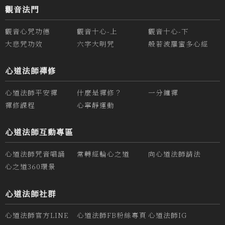
觀音法門
觀音心咒功德
觀音十心-上
觀音十心-下
大悲咒功效
六字大明咒
般若波羅蜜多心經
心道法師禪修
心道法師平安禪
什麼是禪修？
一分鐘禪
禪修課程
心寧靜運動
心道法師互動專區
心道法師咒音唱誦
常轉經輪心之道
向心道法師請法
心之道360環景
心道法師社群
心道法師官方LINE
心道法師FB粉絲專頁
心道法師IG