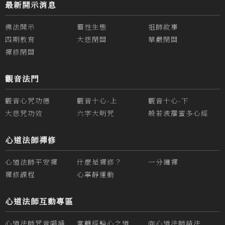
最新開示消息
佛法開示
靈性生態
祖師故事
四期教育
大悲閉關
華嚴閉關
禪修閉關
觀音法門
觀音心咒功德
觀音十心-上
觀音十心-下
大悲咒功效
六字大明咒
般若波羅蜜多心經
心道法師禪修
心道法師平安禪
什麼是禪修？
一分鐘禪
禪修課程
心寧靜運動
心道法師互動專區
心道法師咒音唱誦
常轉經輪心之道
向心道法師請法