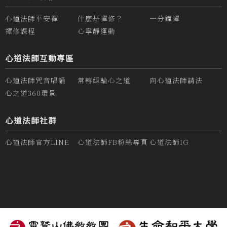
心道法師平安禪
什麼是禪修？
一分鐘禪
禪修課程
心寧靜運動
心道法師互動專區
心道法師咒音唱誦
常轉經輪心之道
向心道法師請法
心之道360環景
心道法師社群
心道法師官方LINE
心道法師FB粉絲專頁
心道法師IG