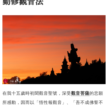
勤修觀音法
在我十五歲時初聞觀音聖號，深受
觀音菩薩
的悲願
所感動，因而以「悟性報觀音」、「吾不成佛誓不