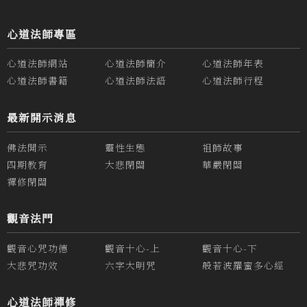
心道法師專區
心道法師網站
心道法師簡介
心道法師年表
心道法師書籍
心道法師法語
心道法師行程
最新開示消息
佛法開示
靈性生態
祖師故事
四期教育
大悲閉關
華嚴閉關
禪修閉關
觀音法門
觀音心咒功德
觀音十心-上
觀音十心-下
大悲咒功效
六字大明咒
般若波羅蜜多心經
心道法師禪修