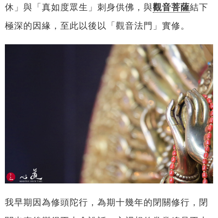
休」與「真如度眾生」刺身供佛，與
觀音菩薩
結下
極深的因緣，至此以後以「觀音法門」實修。
我早期因為修頭陀行，為期十幾年的閉關修行，閉