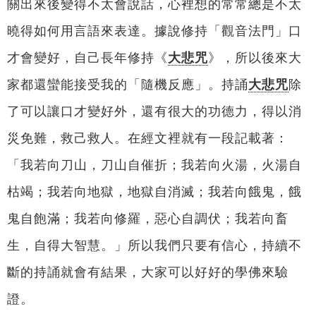
關出來後變得不太會說話，心裡想的常常總是不太
曉得如何用言語來表達。據說修持「觀音法門」口
才會變好，自己長年修持《
大悲咒
》，所以後來大
家都還蠻能接受我的「隨機反應」。持誦
大悲咒
除
了可以讓口才變好外，還有很大的功德力，得以消
災免難，救己救人。在經文裡就有一段記載著：
「我若向刀山，刀山自催折；我若向火湯，火湯自
枯竭；我若向地獄，地獄自消滅；我若向餓鬼，餓
鬼自飽滿；我若向修羅，惡心自調伏；我若向畜
生，自得大智慧。」所以我們只要有信心，持續不
斷的持誦就會有結果，大家可以好好的學佛來驗
證。