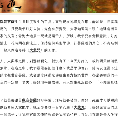
觀音菩薩
生生世世度眾生的工具，直到現在祂還是在用，能加持、長養我
應的，只要我們好好去持，究會有所覺受。大家知道嗎？現在地球危機重
家的災害；青海大地震一死就是兩千人。所以，我們要有危機意識，好好
活上，花時間在佛法上，保持這份精進學佛、行菩薩道的用心，不為名利
一起來做這修持〈
大悲咒
〉的工作。
人、人與事之間，剎那就變化、就沒有了；今天好好的，或許明天就消散
無常。在這之中，我們最需要把握什麼？就是學佛修行，隨時安住當下這
跟著觀世音菩薩、或者跟著阿彌陀佛往生西方極樂世界，都是要靠我們平
我們一定要下功夫，好好地學佛成佛。有人對生死沒信心，「不知道死後
？就是要跟著
觀音菩薩
好好學習，活時就要發願、做好，死後才可以繼續
以我希望大家能早、晚至少各唸一百零八遍〈
大悲咒
〉，好好充實我們這
一個弟子，從我在宜蘭苦修時就跟著我開始坐禪，直到現在還是每天坐禪