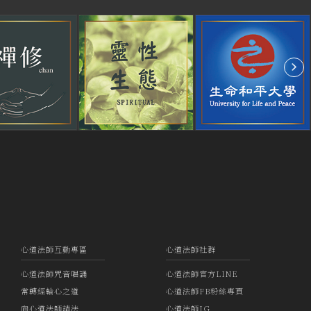
心道法師互動專區
心道法師社群
心道法師咒音唱誦
心道法師官方LINE
常轉經輪心之道
心道法師FB粉絲專頁
向心道法師請法
心道法師IG