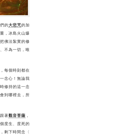
們的
大悲咒
的加
重，冰島火山爆
把佛法紮實的修
、不為一切，唯
，每個時刻都在
一念心！無論我
時修持的這一念
會到哪裡去，所
跟著
觀音菩薩
，
個度生、度死的
，剩下時間念〈