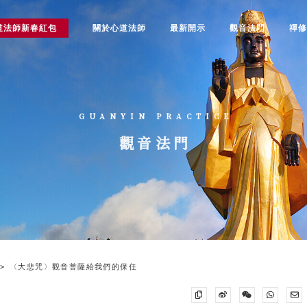
道法師新春紅包
關於心道法師
最新開示
觀音法門
禪
GUANYIN PRACTICE
觀音法門
〈大悲咒〉觀音菩薩給我們的保任