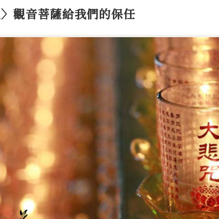
咒〉觀音菩薩給我們的保任