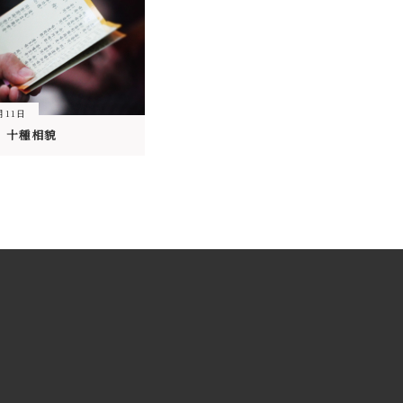
月11日
〉十種相貌