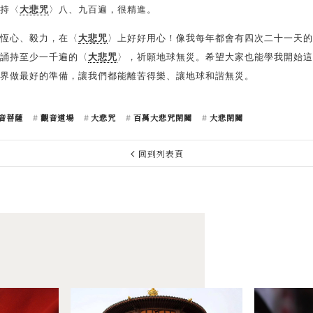
持〈
大悲咒
〉八、九百遍，很精進。
恆心、毅力，在〈
大悲咒
〉上好好用心！像我每年都會有四次二十一天的
誦持至少一千遍的〈
大悲咒
〉，祈願地球無災。希望大家也能學我開始這
界做最好的準備，讓我們都能離苦得樂、讓地球和諧無災。
音菩薩
觀音道場
大悲咒
百萬大悲咒閉關
大悲閉關
回到列表頁