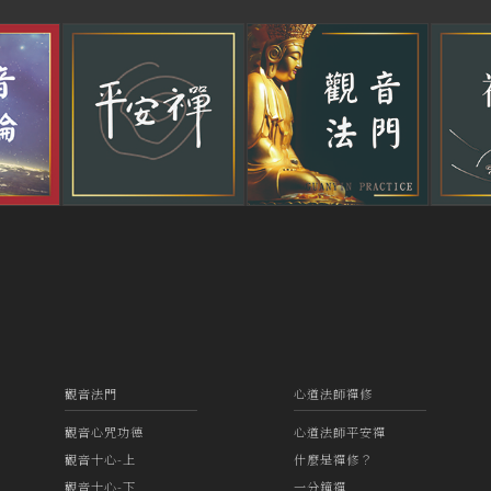
觀音法門
心道法師禪修
觀音心咒功德
心道法師平安禪
觀音十心-上
什麼是禪修？
觀音十心-下
一分鐘禪