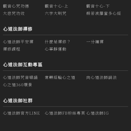
觀音心咒功德
觀音十心-上
觀音十心-下
大悲咒功效
六字大明咒
般若波羅蜜多心經
心道法師禪修
心道法師平安禪
什麼是禪修？
一分鐘禪
禪修課程
心寧靜運動
心道法師互動專區
心道法師咒音唱誦
常轉經輪心之道
向心道法師請法
心之道360環景
心道法師社群
心道法師官方LINE
心道法師FB粉絲專頁
心道法師IG