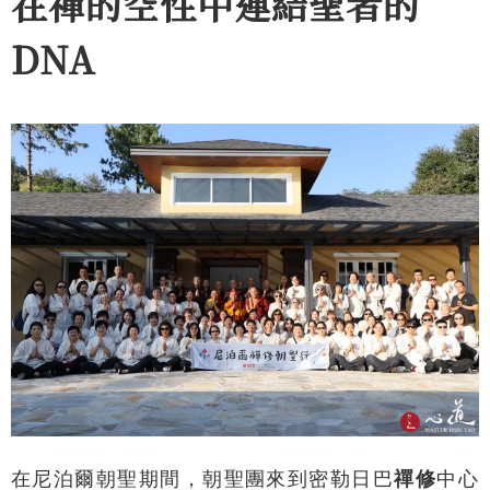
在禪的空性中連結聖者的
DNA
在尼泊爾朝聖期間，朝聖團來到密勒日巴
禪修
中心