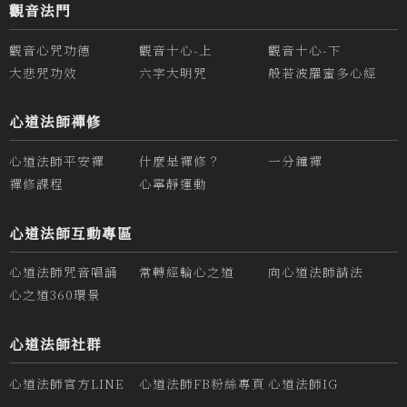
觀音法門
觀音心咒功德
觀音十心-上
觀音十心-下
大悲咒功效
六字大明咒
般若波羅蜜多心經
心道法師禪修
心道法師平安禪
什麼是禪修？
一分鐘禪
禪修課程
心寧靜運動
心道法師互動專區
心道法師咒音唱誦
常轉經輪心之道
向心道法師請法
心之道360環景
心道法師社群
心道法師官方LINE
心道法師FB粉絲專頁
心道法師IG