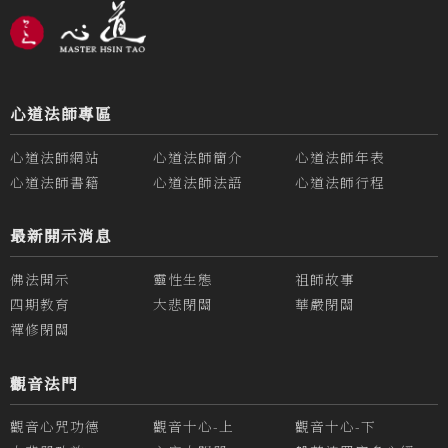
心道法師專區
心道法師網站
心道法師簡介
心道法師年表
心道法師書籍
心道法師法語
心道法師行程
最新開示消息
佛法開示
靈性生態
祖師故事
四期教育
大悲閉關
華嚴閉關
禪修閉關
觀音法門
觀音心咒功德
觀音十心-上
觀音十心-下