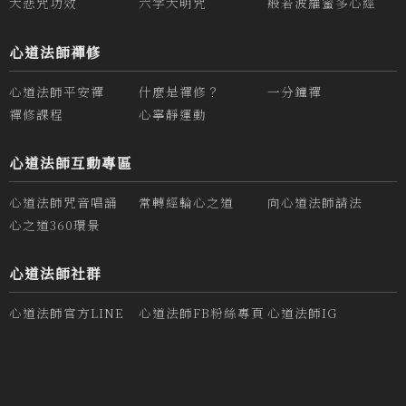
大悲咒功效
六字大明咒
般若波羅蜜多心經
心道法師禪修
心道法師平安禪
什麼是禪修？
一分鐘禪
禪修課程
心寧靜運動
心道法師互動專區
心道法師咒音唱誦
常轉經輪心之道
向心道法師請法
心之道360環景
心道法師社群
心道法師官方LINE
心道法師FB粉絲專頁
心道法師IG