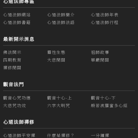
心道法師專區
心道法師網站
心道法師簡介
心道法師年表
心道法師書籍
心道法師法語
心道法師行程
最新開示消息
佛法開示
靈性生態
祖師故事
四期教育
大悲閉關
華嚴閉關
禪修閉關
觀音法門
觀音心咒功德
觀音十心-上
觀音十心-下
大悲咒功效
六字大明咒
般若波羅蜜多心經
心道法師禪修
心道法師平安禪
什麼是禪修？
一分鐘禪