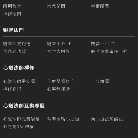
四期教育
大悲閉關
華嚴閉關
禪修閉關
觀音法門
觀音心咒功德
觀音十心-上
觀音十心-下
大悲咒功效
六字大明咒
般若波羅蜜多心經
心道法師禪修
心道法師平安禪
什麼是禪修？
一分鐘禪
禪修課程
心寧靜運動
心道法師互動專區
心道法師咒音唱誦
常轉經輪心之道
向心道法師請法
心之道360環景