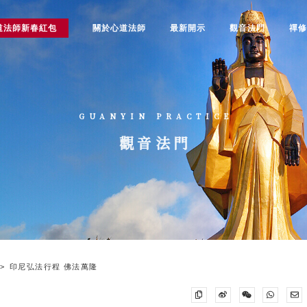
道法師新春紅包
關於心道法師
最新開示
觀音法門
禪
GUANYIN PRACTICE
觀音法門
印尼弘法行程 佛法萬隆