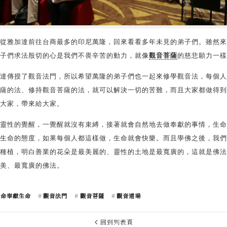
27日從雅加達前往台商最多的印尼萬隆，回來看看多年未見的弟子們。雖然
子們求法殷切的心是我們不畏辛苦的動力，就像
觀音菩薩
的慈悲願力一樣
達傳授了觀音法門，所以希望萬隆的弟子們也一起來修學觀音法，每個人
薩的法、修持觀音菩薩的法，就可以解決一切的苦難，而且大家都做得到
大家，帶來給大家。
靈性的覺醒，一覺醒就沒有束縛，接著就會自然地去做奉獻的事情，生命
生命的態度，如果每個人都這樣做，生命就會快樂。而且學佛之後，我們
種植，明白善業的花朵是最美麗的、靈性的土地是最寬廣的，這就是佛法
美、最寬廣的佛法。
生命奉獻生命
觀音法門
觀音菩薩
觀音道場
回到列表頁