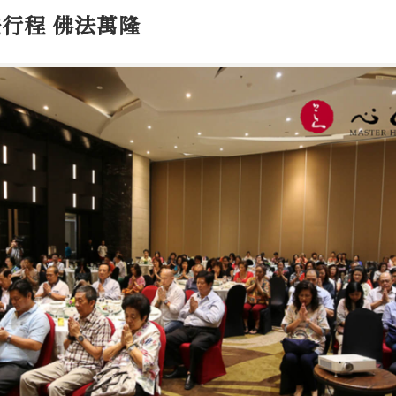
行程 佛法萬隆