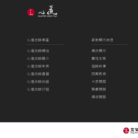
心道法師專區
最新開示消息
心道法師網站
佛法開示
心道法師簡介
靈性生態
心道法師年表
祖師故事
心道法師書籍
四期教育
心道法師法語
大悲閉關
心道法師行程
華嚴閉關
禪修閉關