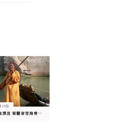
月20日
武夷山九曲漂流 看觀音苦海常做渡人舟