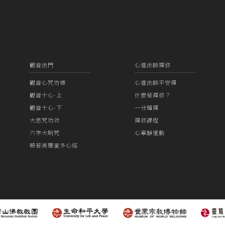
觀音法門
心道法師禪修
觀音心咒功德
心道法師平安禪
觀音十心-上
什麼是禪修？
觀音十心-下
一分鐘禪
大悲咒功效
禪修課程
六字大明咒
心寧靜運動
般若波羅蜜多心經