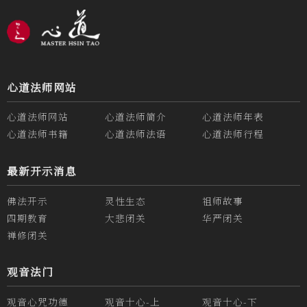
心道法师网站
心道法师网站
心道法师简介
心道法师年表
心道法师书籍
心道法师法语
心道法师行程
最新开示消息
佛法开示
灵性生态
祖师故事
四期教育
大悲闭关
华严闭关
禅修闭关
观音法门
观音心咒功德
观音十心-上
观音十心-下