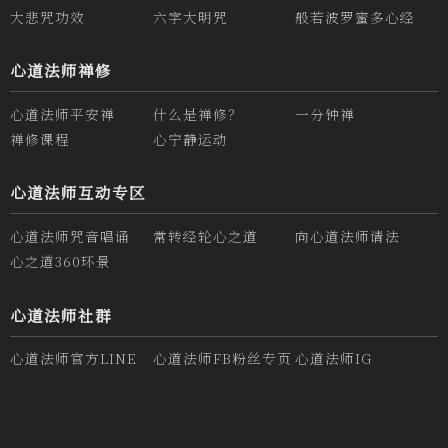
大悲咒功效
六字大明咒
般若波罗蜜多心经
心道法师禅修
心道法师平安禅
什么是禅修？
一分钟禅
禅修课程
心宁静运动
心道法师互动专区
心道法师咒音唱诵
常转经轮心之道
向心道法师请法
心之道360环景
心道法师社群
心道法师官方LINE
心道法师FB粉丝专页
心道法师IG