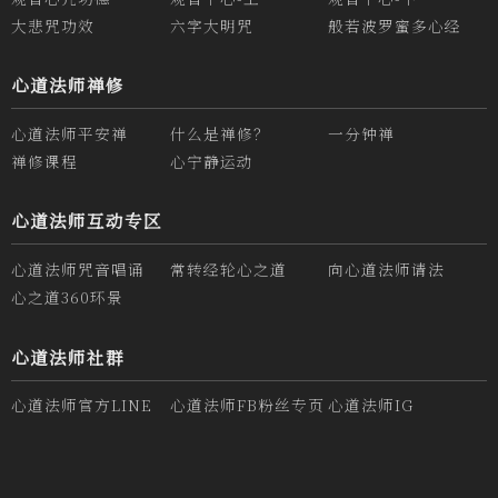
大悲咒功效
六字大明咒
般若波罗蜜多心经
心道法师禅修
心道法师平安禅
什么是禅修？
一分钟禅
禅修课程
心宁静运动
心道法师互动专区
心道法师咒音唱诵
常转经轮心之道
向心道法师请法
心之道360环景
心道法师社群
心道法师官方LINE
心道法师FB粉丝专页
心道法师IG