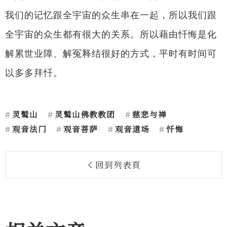
我们的记忆跟全宇宙的众生串在一起，所以我们跟
全宇宙的众生都有很大的关系。所以藉由忏悔是化
解累世业障、解冤释结很好的方式，平时有时间可
以多多拜忏。
灵鹫山
灵鹫山佛教教团
慈悲与禅
观音法门
观音菩萨
观音道场
忏悔
回到列表頁