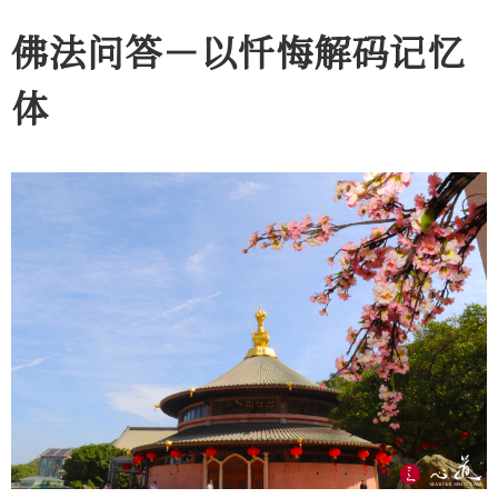
佛法问答－以忏悔解码记忆
体