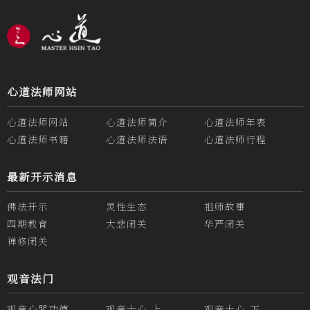
心道法师网站
心道法师网站
心道法师简介
心道法师年表
心道法师书籍
心道法师法语
心道法师行程
最新开示消息
佛法开示
灵性生态
祖师故事
四期教育
大悲闭关
华严闭关
禅修闭关
观音法门
观音心咒功德
观音十心-上
观音十心-下