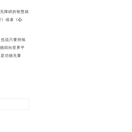
无障碍的智慧就
经》或者《
心
里也说只要持续
德回向世界平
真是功德无量