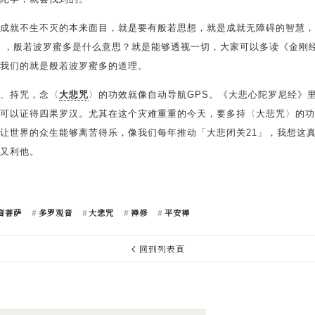
成就不生不灭的本来面目，就是要有般若思想，就是成就无障碍的智慧，
 ，般若波罗蜜多是什么意思？就是能够透视一切，大家可以多读《金刚
我们的就是般若波罗蜜多的道理。
、持咒，念〈
大悲咒
〉的功效就像自动导航GPS。《大悲心陀罗尼经》
可以证得四果罗汉。尤其在这个灾难重重的今天，要多持〈大悲咒〉的功
让世界的众生能够离苦得乐，像我们每年推动「大悲闭关21」，我想这
又利他。
音菩萨
多罗观音
大悲咒
禅修
平安禅
回到列表頁