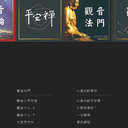
觀音法門
心道法師禪修
觀音心咒功德
心道法師平安禪
觀音十心-上
什麼是禪修？
觀音十心-下
一分鐘禪
大悲咒功效
禪修課程