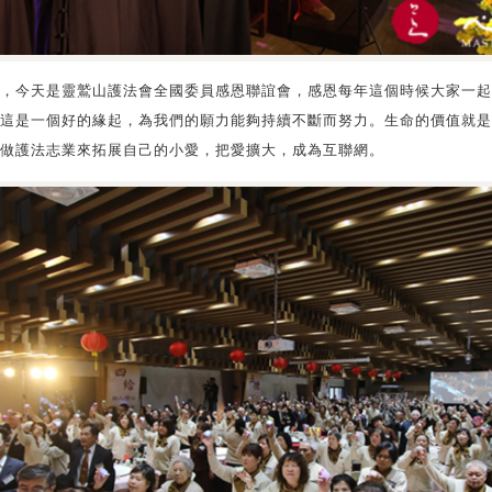
27日，今天是靈鷲山護法會全國委員感恩聯誼會，感恩每年這個時候大家一
這是一個好的緣起，為我們的願力能夠持續不斷而努力。生命的價值就是
做護法志業來拓展自己的小愛，把愛擴大，成為互聯網。