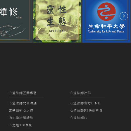
心道法師互動專區
心道法師社群
心道法師咒音唱誦
心道法師官方LINE
常轉經輪心之道
心道法師FB粉絲專頁
向心道法師請法
心道法師IG
心之道360環景