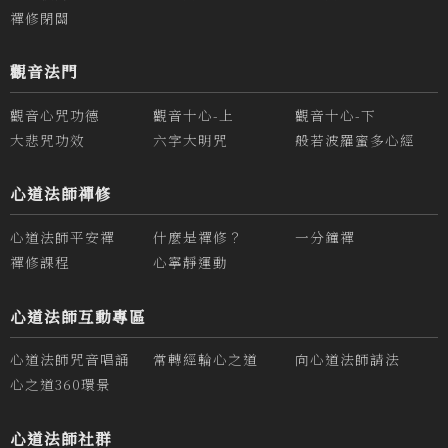
禪修閉關
觀音法門
觀音心咒功德
觀音十心-上
觀音十心-下
大悲咒功效
六字大明咒
般若波羅蜜多心經
心道法師禪修
心道法師平安禪
什麼是禪修？
一分鐘禪
禪修課程
心寧靜運動
心道法師互動專區
心道法師咒音唱誦
常轉經輪心之道
向心道法師請法
心之道360環景
心道法師社群