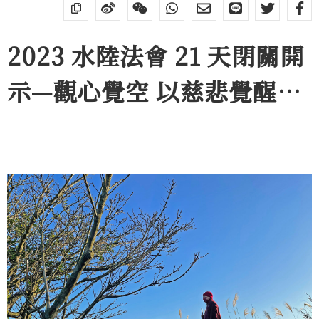
2023 水陸法會 21 天閉關開
示—觀心覺空 以慈悲覺醒眾
生