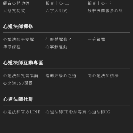
觀音心咒功德
觀音十心-上
觀音十心-下
大悲咒功效
六字大明咒
般若波羅蜜多心經
心道法師禪修
心道法師平安禪
什麼是禪修？
一分鐘禪
禪修課程
心寧靜運動
心道法師互動專區
心道法師咒音唱誦
常轉經輪心之道
向心道法師請法
心之道360環景
心道法師社群
心道法師官方LINE
心道法師FB粉絲專頁
心道法師IG