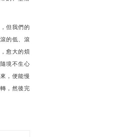
的，但我們的
，滾的低、滾
惱，愈大的煩
強隨境不生心
裡來，便能慢
去轉，然後完