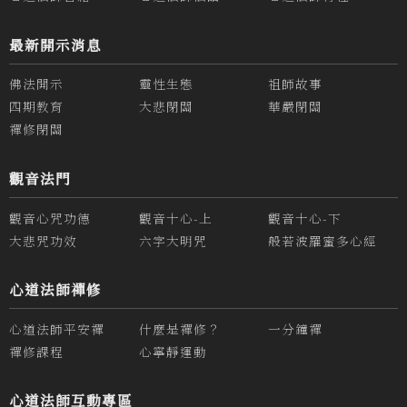
最新開示消息
佛法開示
靈性生態
祖師故事
四期教育
大悲閉關
華嚴閉關
禪修閉關
觀音法門
觀音心咒功德
觀音十心-上
觀音十心-下
大悲咒功效
六字大明咒
般若波羅蜜多心經
心道法師禪修
心道法師平安禪
什麼是禪修？
一分鐘禪
禪修課程
心寧靜運動
心道法師互動專區