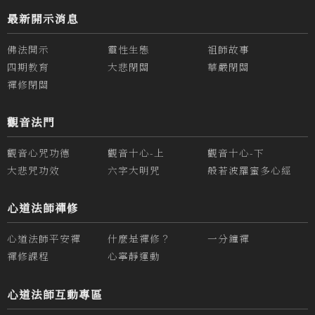
最新開示消息
佛法開示
靈性生態
祖師故事
四期教育
大悲閉關
華嚴閉關
禪修閉關
觀音法門
觀音心咒功德
觀音十心-上
觀音十心-下
大悲咒功效
六字大明咒
般若波羅蜜多心經
心道法師禪修
心道法師平安禪
什麼是禪修？
一分鐘禪
禪修課程
心寧靜運動
心道法師互動專區