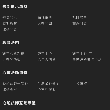
最新開示消息
佛法開示
靈性生態
祖師故事
四期教育
大悲閉關
華嚴閉關
禪修閉關
觀音法門
觀音心咒功德
觀音十心-上
觀音十心-下
大悲咒功效
六字大明咒
般若波羅蜜多心經
心道法師禪修
心道法師平安禪
什麼是禪修？
一分鐘禪
禪修課程
心寧靜運動
心道法師互動專區