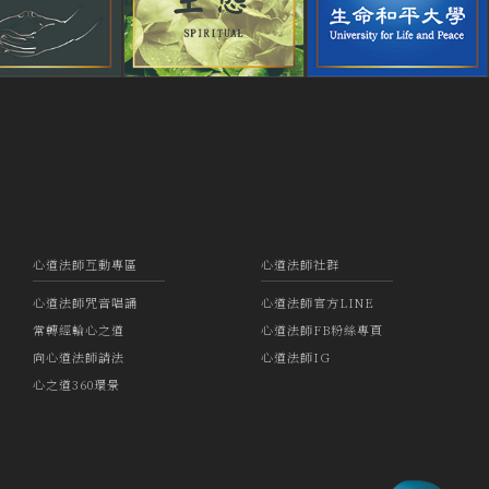
心道法師互動專區
心道法師社群
心道法師咒音唱誦
心道法師官方LINE
常轉經輪心之道
心道法師FB粉絲專頁
向心道法師請法
心道法師IG
心之道360環景