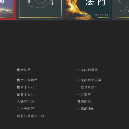
觀音法門
心道法師禪修
觀音心咒功德
心道法師平安禪
觀音十心-上
什麼是禪修？
觀音十心-下
一分鐘禪
大悲咒功效
禪修課程
六字大明咒
心寧靜運動
般若波羅蜜多心經