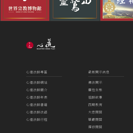
心道法師專區
最新開示消息
心道法師網站
佛法開示
心道法師簡介
靈性生態
心道法師年表
祖師故事
心道法師書籍
四期教育
心道法師法語
大悲閉關
心道法師行程
華嚴閉關
禪修閉關