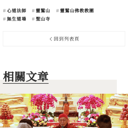
心道法師
靈鷲山
靈鷲山佛教教團
無生道場
聖山寺
回到列表頁
相關文章