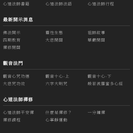
心道法師書籍
心道法師法語
心道法師行程
最新開示消息
佛法開示
靈性生態
祖師故事
四期教育
大悲閉關
華嚴閉關
禪修閉關
觀音法門
觀音心咒功德
觀音十心-上
觀音十心-下
大悲咒功效
六字大明咒
般若波羅蜜多心經
心道法師禪修
心道法師平安禪
什麼是禪修？
一分鐘禪
禪修課程
心寧靜運動