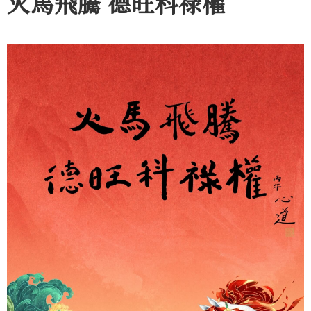
火馬飛騰 德旺科祿權