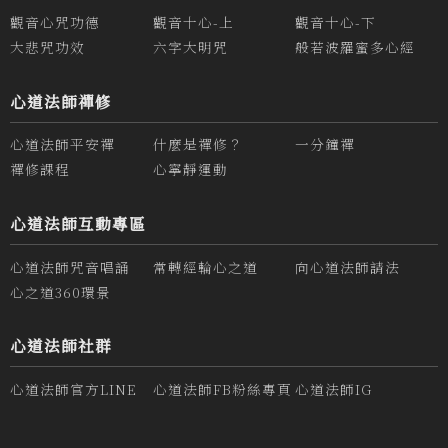
觀音心咒功德
觀音十心-上
觀音十心-下
大悲咒功效
六字大明咒
般若波羅蜜多心經
心道法師禪修
心道法師平安禪
什麼是禪修？
一分鐘禪
禪修課程
心寧靜運動
心道法師互動專區
心道法師咒音唱誦
常轉經輪心之道
向心道法師請法
心之道360環景
心道法師社群
心道法師官方LINE
心道法師FB粉絲專頁
心道法師IG