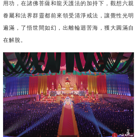
用功，在諸佛菩薩和龍天護法的加持下，觀想六親
眷屬和法界群靈都前來領受清淨戒法，讓覺性光明
遍滿，了悟世間如幻，出離輪迴苦海，獲大圓滿自
在解脫。