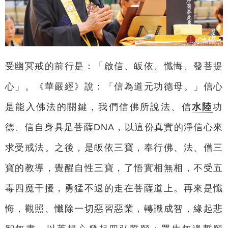
受幽冥戒的前行是：「啟信、皈依、懺悔、發菩提
心」。《華嚴經》說：「信為道元功德母。」信心
是能入佛法的關鍵，我們信佛所說法、信
水陸
功
德、信自身具足菩薩DNA，以這份真實的淨信心來
求受戒法。之後，是皈依三寶，奉行佛、法、僧三
寶的教導，覺醒自性三寶，了悟實相無相，不受五
毒四魔干擾，勇猛不退的走在菩薩道上。再來是懺
悔，觀照、懺除一切惡習惡業，轉識成智，緣起悲