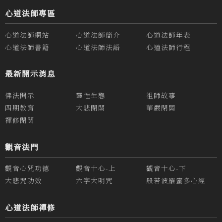
心道法師專區
心道法師網站
心道法師簡介
心道法師年表
心道法師書籍
心道法師法語
心道法師行程
最新開示消息
佛法開示
靈性生態
祖師故事
四期教育
大悲閉關
華嚴閉關
禪修閉關
觀音法門
觀音心咒功德
觀音十心-上
觀音十心-下
大悲咒功效
六字大明咒
般若波羅蜜多心經
心道法師禪修