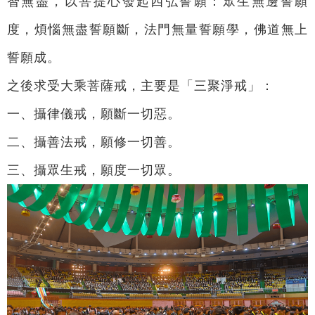
智無盡，以菩提心發起四弘誓願：眾生無邊誓願
度，煩惱無盡誓願斷，法門無量誓願學，佛道無上
誓願成。
之後求受大乘菩薩戒，主要是「三聚淨戒」：
一、攝律儀戒，願斷一切惡。
二、攝善法戒，願修一切善。
三、攝眾生戒，願度一切眾。