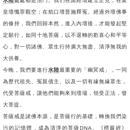
水陸
處處都是法門。我們在諸經壇建立正見，在梁
皇壇懺罪觀空；在焰口壇普施釋冤。經過外壇佛事
的修持，我們回歸本然，進入內壇後，才能發起堅
定願行，如同十地菩薩，以不退轉的歡喜心和平等
心，對一切諸佛、眾生行持廣大無盡、清淨無我的
大供養。
今晚，我們要進行
水陸
最重要的「幽冥戒」，一同
為歷代祖先、冤親債主、以及一切有緣無緣眾生，
代受菩薩戒，讓他們能夠來到壇場，領受正法，發
大菩提。
菩薩戒是諸佛本源，是菩薩行的基礎，轉換我們染
污的記憶體，成為清淨的菩薩DNA。《楞嚴經》