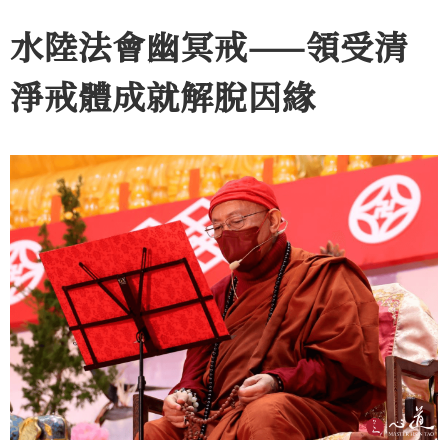
水陸法會幽冥戒——領受清
淨戒體成就解脫因緣