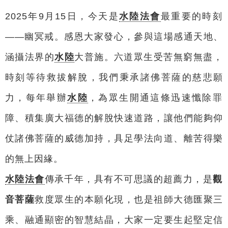
2025年9月15日，今天是
水陸法會
最重要的時刻
——幽冥戒。感恩大家發心，參與這場感通天地、
涵攝法界的
水陸
大普施。六道眾生受苦無窮無盡，
時刻等待救拔解脫，我們秉承諸佛菩薩的慈悲願
力，每年舉辦
水陸
，為眾生開通這條迅速懺除罪
障、積集廣大福德的解脫快速道路，讓他們能夠仰
仗諸佛菩薩的威德加持，具足學法向道、離苦得樂
的無上因緣。
水陸法會
傳承千年，具有不可思議的超薦力，是
觀
音菩薩
救度眾生的本願化現，也是祖師大德匯聚三
乘、融通顯密的智慧結晶，大家一定要生起堅定信