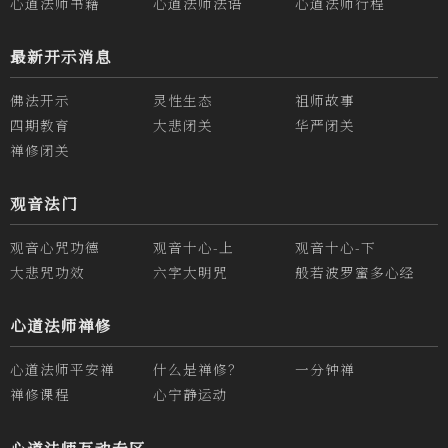
心道法师书籍
心道法师法语
心道法师行程
最新开示消息
佛法开示
灵性生态
祖师故事
四期教育
大悲闭关
华严闭关
禅修闭关
观音法门
观音心咒功德
观音十心-上
观音十心-下
大悲咒功效
六字大明咒
般若波罗蜜多心经
心道法师禅修
心道法师平安禅
什么是禅修？
一分钟禅
禅修课程
心宁静运动
心道法师互动专区