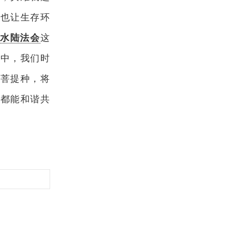
，也让生存环
由
水陆法会
这
会中，我们时
净菩提种，将
生都能和谐共