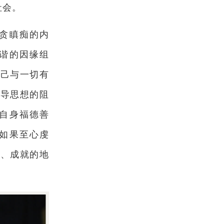
社会。
贪瞋痴的内
谐的因缘组
自己与一切有
疏导思想的阻
自身福德善
如果至心虔
悟、成就的地