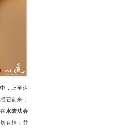
当中，上至达
受感召前来；
。在
水陆法会
一切有情；并