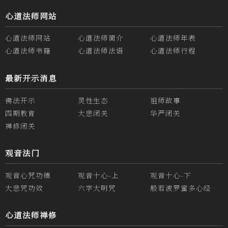
心道法师网站
心道法师网站
心道法师简介
心道法师年表
心道法师书籍
心道法师法语
心道法师行程
最新开示消息
佛法开示
灵性生态
祖师故事
四期教育
大悲闭关
华严闭关
禅修闭关
观音法门
观音心咒功德
观音十心-上
观音十心-下
大悲咒功效
六字大明咒
般若波罗蜜多心经
心道法师禅修