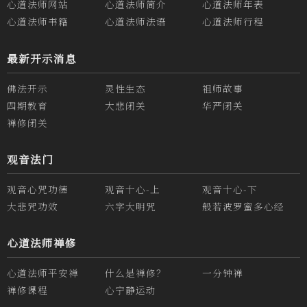
心道法师网站
心道法师简介
心道法师年表
心道法师书籍
心道法师法语
心道法师行程
最新开示消息
佛法开示
灵性生态
祖师故事
四期教育
大悲闭关
华严闭关
禅修闭关
观音法门
观音心咒功德
观音十心-上
观音十心-下
大悲咒功效
六字大明咒
般若波罗蜜多心经
心道法师禅修
心道法师平安禅
什么是禅修？
一分钟禅
禅修课程
心宁静运动