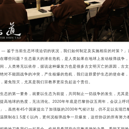
 — 鉴于当前生态环境迫切的状况，我们如何制定及实施相应的对策？」
在哪些问题？生态最大的潜在危机，是人类如果在地球上发动核弹战争，
间，人类将无以依存，据说这种爆发力也是很多古文明灭亡的原因，古文
绝对不能因战争的冲突，产生核爆的危机．我们这群爱护生态的使命者，
，避免毁灭，尤其是我们宗教界更应负起这个责任。
生态的第一要务，就要以生态为前提，共同制止一切战争的发生，尤其是
提高地球的热度，无法消化。2020年年底是巴黎协议五周年，会议上呼
」，虽然有45个国家提出了加强版的2030年气候计划，仍不足以实现巴
温限制在1.5度Ｃ以内，更何况核弹战争一旦爆发，这些协议的所有努力