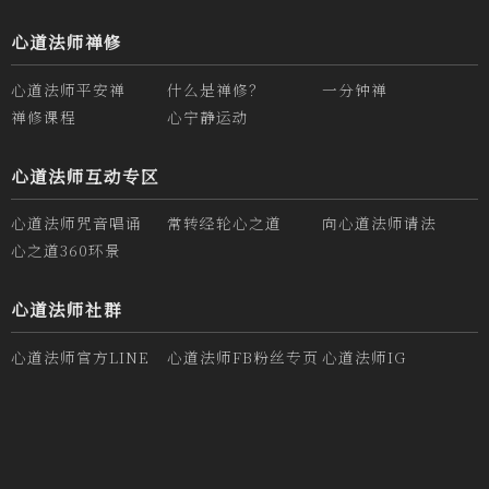
心道法师禅修
心道法师平安禅
什么是禅修？
一分钟禅
禅修课程
心宁静运动
心道法师互动专区
心道法师咒音唱诵
常转经轮心之道
向心道法师请法
心之道360环景
心道法师社群
心道法师官方LINE
心道法师FB粉丝专页
心道法师IG