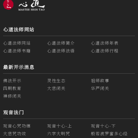
心道法师网站
心道法师网站
心道法师简介
心道法师年表
心道法师书籍
心道法师法语
心道法师行程
最新开示消息
佛法开示
灵性生态
祖师故事
四期教育
大悲闭关
华严闭关
禅修闭关
观音法门
观音心咒功德
观音十心-上
观音十心-下
大悲咒功效
六字大明咒
般若波罗蜜多心经