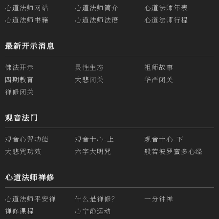
心道法师网站
心道法师简介
心道法师年表
心道法师书籍
心道法师法语
心道法师行程
最新开示消息
佛法开示
灵性生态
祖师故事
四期教育
大悲闭关
华严闭关
禅修闭关
观音法门
观音心咒功德
观音十心-上
观音十心-下
大悲咒功效
六字大明咒
般若波罗蜜多心经
心道法师禅修
心道法师平安禅
什么是禅修？
一分钟禅
禅修课程
心宁静运动