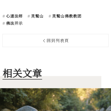
心道法师
灵鹫山
灵鹫山佛教教团
佛法开示
回到列表頁
相关文章