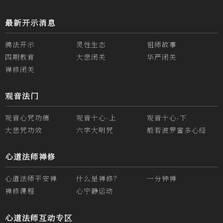
最新开示消息
佛法开示
灵性生态
祖师故事
四期教育
大悲闭关
华严闭关
禅修闭关
观音法门
观音心咒功德
观音十心-上
观音十心-下
大悲咒功效
六字大明咒
般若波罗蜜多心经
心道法师禅修
心道法师平安禅
什么是禅修？
一分钟禅
禅修课程
心宁静运动
心道法师互动专区