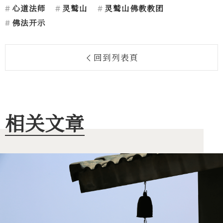
心道法师
灵鹫山
灵鹫山佛教教团
佛法开示
回到列表頁
相关文章