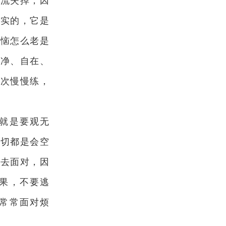
会流失掉，因
真实的，它是
烦恼怎么老是
清净、自在、
三次慢慢练，
就是要观无
一切都是会空
是去面对，因
果，不要逃
常常面对烦