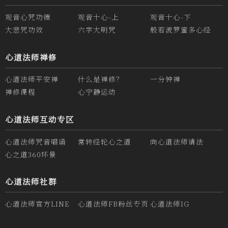
观音心咒功德
观音十心-上
观音十心-下
大悲咒功效
六字大明咒
般若波罗蜜多心经
心道法师禅修
心道法师平安禅
什么是禅修？
一分钟禅
禅修课程
心宁静运动
心道法师互动专区
心道法师咒音唱诵
常转经轮心之道
向心道法师请法
心之道360环景
心道法师社群
心道法师官方LINE
心道法师FB粉丝专页
心道法师IG