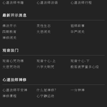
心道法师书籍
心道法师法语
心道法师行程
最新开示消息
佛法开示
灵性生态
祖师故事
四期教育
大悲闭关
华严闭关
禅修闭关
观音法门
观音心咒功德
观音十心-上
观音十心-下
大悲咒功效
六字大明咒
般若波罗蜜多心经
心道法师禅修
心道法师平安禅
什么是禅修？
一分钟禅
禅修课程
心宁静运动