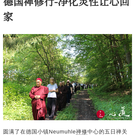
德国禅修行-净化灵性让心回
家
圆满了在德国小镇Neumuhle
禅修
中心的五日禅关