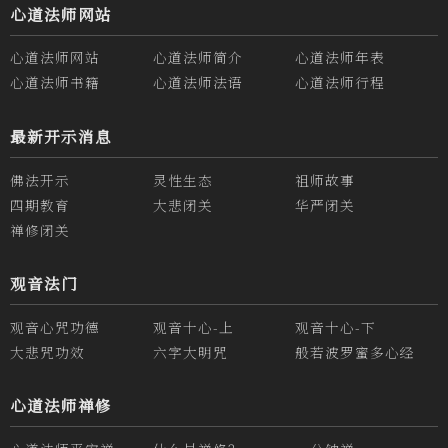
心道法师网站
心道法师网站
心道法师简介
心道法师年表
心道法师书籍
心道法师法语
心道法师行程
最新开示消息
佛法开示
灵性生态
祖师故事
四期教育
大悲闭关
华严闭关
禅修闭关
观音法门
观音心咒功德
观音十心-上
观音十心-下
大悲咒功效
六字大明咒
般若波罗蜜多心经
心道法师禅修