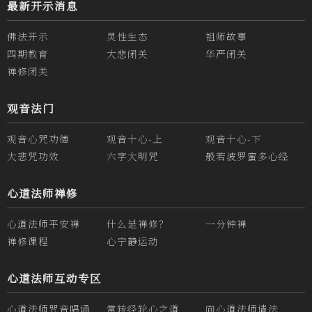
最新开示消息
佛法开示
灵性生态
祖师故事
四期教育
大悲闭关
华严闭关
禅修闭关
观音法门
观音心咒功德
观音十心-上
观音十心-下
大悲咒功效
六字大明咒
般若波罗蜜多心经
心道法师禅修
心道法师平安禅
什么是禅修？
一分钟禅
禅修课程
心宁静运动
心道法师互动专区
心道法师咒音唱诵
常转经轮心之道
向心道法师请法