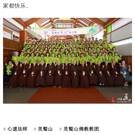
家都快乐。
心道法师
灵鹫山
灵鹫山佛教教团