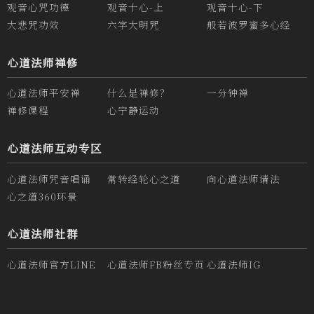
观音心咒功德
观音十心-上
观音十心-下
大悲咒功效
六字大明咒
般若波罗蜜多心经
心道法师禅修
心道法师平安禅
什么是禅修？
一分钟禅
禅修课程
心宁静运动
心道法师互动专区
心道法师咒音唱诵
常转经轮心之道
向心道法师请法
心之道360环景
心道法师社群
心道法师官方LINE
心道法师FB粉丝专页
心道法师IG