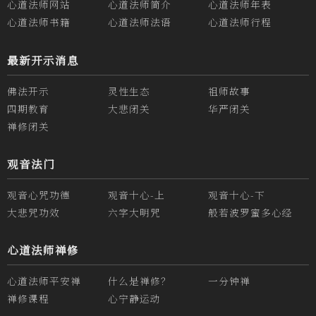
心道法师网站
心道法师简介
心道法师年表
心道法师书籍
心道法师法语
心道法师行程
最新开示消息
佛法开示
灵性生态
祖师故事
四期教育
大悲闭关
华严闭关
禅修闭关
观音法门
观音心咒功德
观音十心-上
观音十心-下
大悲咒功效
六字大明咒
般若波罗蜜多心经
心道法师禅修
心道法师平安禅
什么是禅修？
一分钟禅
禅修课程
心宁静运动