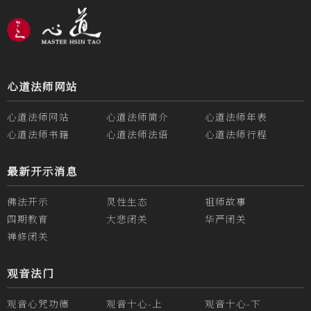
心道法师网站
心道法师网站
心道法师简介
心道法师年表
心道法师书籍
心道法师法语
心道法师行程
最新开示消息
佛法开示
灵性生态
祖师故事
四期教育
大悲闭关
华严闭关
禅修闭关
观音法门
观音心咒功德
观音十心-上
观音十心-下