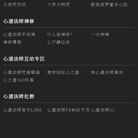
大悲咒功效
六字大明咒
般若波罗蜜多心经
心道法师禅修
心道法师平安禅
什么是禅修？
一分钟禅
禅修课程
心宁静运动
心道法师互动专区
心道法师咒音唱诵
常转经轮心之道
向心道法师请法
心之道360环景
心道法师社群
心道法师官方LINE
心道法师FB粉丝专页
心道法师IG