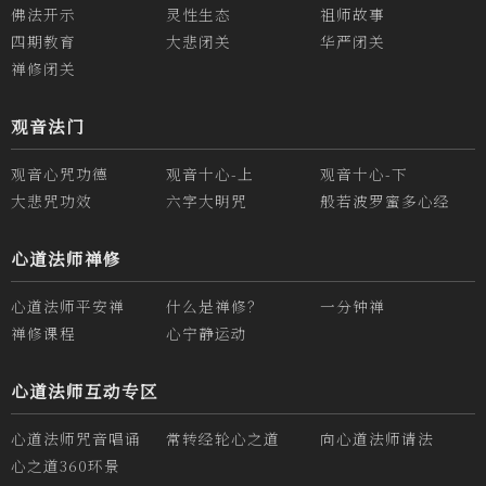
佛法开示
灵性生态
祖师故事
四期教育
大悲闭关
华严闭关
禅修闭关
观音法门
观音心咒功德
观音十心-上
观音十心-下
大悲咒功效
六字大明咒
般若波罗蜜多心经
心道法师禅修
心道法师平安禅
什么是禅修？
一分钟禅
禅修课程
心宁静运动
心道法师互动专区
心道法师咒音唱诵
常转经轮心之道
向心道法师请法
心之道360环景