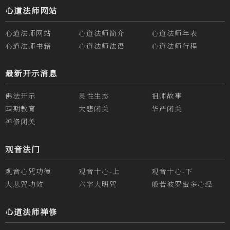
心道法师网站
心道法师网站
心道法师简介
心道法师年表
心道法师书籍
心道法师法语
心道法师行程
最新开示消息
佛法开示
灵性生态
祖师故事
四期教育
大悲闭关
华严闭关
禅修闭关
观音法门
观音心咒功德
观音十心-上
观音十心-下
大悲咒功效
六字大明咒
般若波罗蜜多心经
心道法师禅修