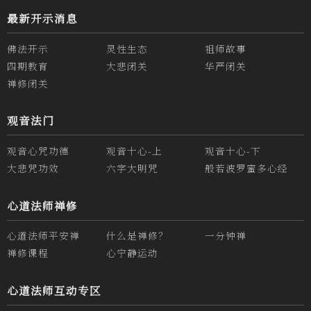
最新开示消息
佛法开示
灵性生态
祖师故事
四期教育
大悲闭关
华严闭关
禅修闭关
观音法门
观音心咒功德
观音十心-上
观音十心-下
大悲咒功效
六字大明咒
般若波罗蜜多心经
心道法师禅修
心道法师平安禅
什么是禅修？
一分钟禅
禅修课程
心宁静运动
心道法师互动专区