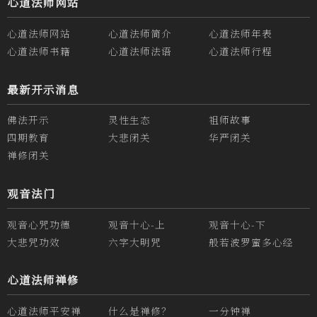
心道法师网站
心道法师网站
心道法师简介
心道法师年表
心道法师书籍
心道法师法语
心道法师行程
最新开示消息
佛法开示
灵性生态
祖师故事
四期教育
大悲闭关
华严闭关
禅修闭关
观音法门
观音心咒功德
观音十心-上
观音十心-下
大悲咒功效
六字大明咒
般若波罗蜜多心经
心道法师禅修
心道法师平安禅
什么是禅修？
一分钟禅