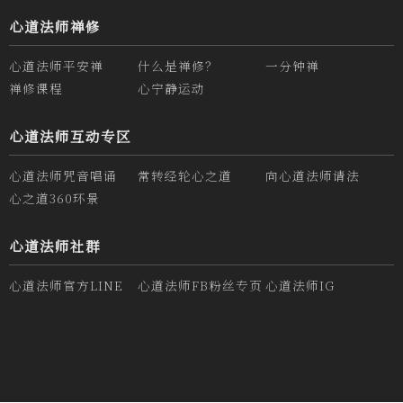
心道法师禅修
心道法师平安禅
什么是禅修？
一分钟禅
禅修课程
心宁静运动
心道法师互动专区
心道法师咒音唱诵
常转经轮心之道
向心道法师请法
心之道360环景
心道法师社群
心道法师官方LINE
心道法师FB粉丝专页
心道法师IG