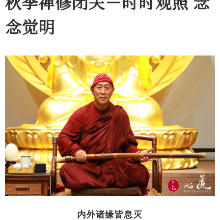
秋季禅修闭关－时时观照 念
念觉明
内外诸缘皆息灭