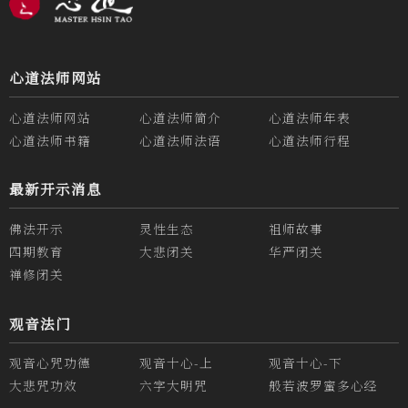
心道法师网站
心道法师网站
心道法师简介
心道法师年表
心道法师书籍
心道法师法语
心道法师行程
最新开示消息
佛法开示
灵性生态
祖师故事
四期教育
大悲闭关
华严闭关
禅修闭关
观音法门
观音心咒功德
观音十心-上
观音十心-下
大悲咒功效
六字大明咒
般若波罗蜜多心经