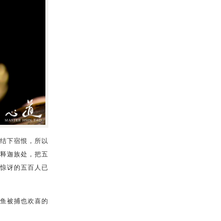
结下宿恨，所以
释迦族处，把五
惊讶的五百人已
鱼被捕也欢喜的