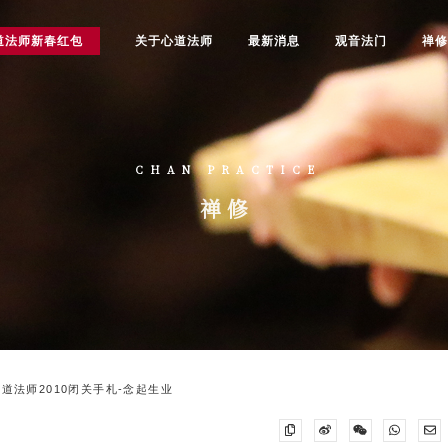
道法师新春红包
关于心道法师
最新消息
观音法门
禅
CHAN PRACTICE
禅修
心道法师2010闭关手札-念起生业