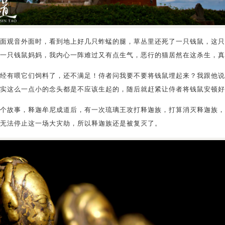
面观音外面时，看到地上好几只蚱蜢的腿，草丛里还死了一只钱鼠，这只
一只钱鼠妈妈，我内心一阵难过又有点生气，恶行的猫居然在这杀生，真是
经有喂它们饲料了，还不满足！侍者问我要不要将钱鼠埋起来？我跟他说
实这么一点小的念头都是不应该生起的，随后就赶紧让侍者将钱鼠安顿好
个故事，释迦牟尼成道后，有一次琉璃王攻打释迦族，打算消灭释迦族，
无法停止这一场大灾劫，所以释迦族还是被复灭了。