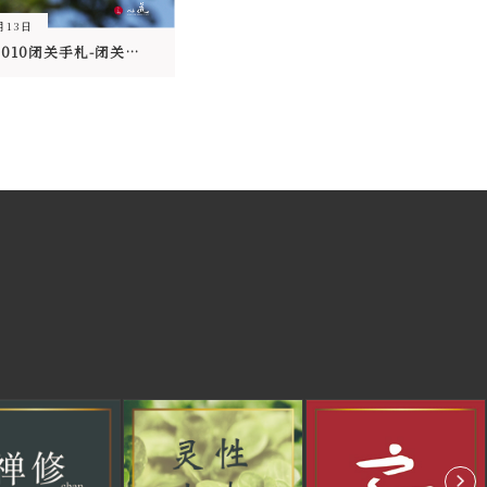
月13日
心道法师2010闭关手札-闭关同参