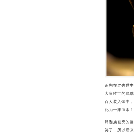
追朔在过去世中
大鱼转世的琉璃
百人装入钵中，
化为一滩血水！
释迦族被灭的当
笑了，所以后来