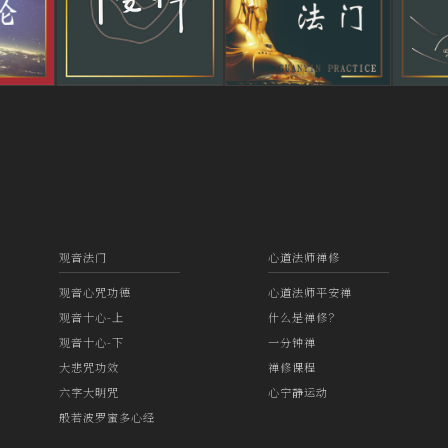
观音法门
心道法师禅修
观音心咒功德
心道法师平安禅
观音十心-上
什么是禅修？
观音十心-下
一分钟禅
大悲咒功效
禅修课程
六字大明咒
心宁静运动
般若波罗蜜多心经