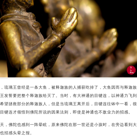
，琉璃王曾经是一条大鱼，被释迦族的人捕获吃掉了，大鱼因而与释迦族
王发誓要把整个释迦族给灭了。当时，有大神通的目犍连，以神通力飞到
希望拯救部分的释迦族人，但是当琉璃王离开后，目犍连往钵中一看，很
目犍连才领悟到佛陀所说的因果法则，即使是神通也不敌业力的招感。
天，佛陀也感到一阵晕眩，原来佛陀在那一世还是小孩时，在旁边看到大
也招感头晕之报。