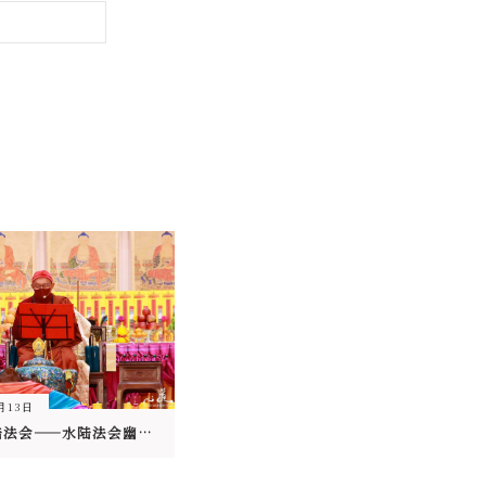
8月13日
2024 水陆法会——水陆法会幽冥戒 清净戒体发无上道心