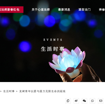
道法师新春红包
关于心道法师
最新消息
观音法门
禅
EVENTS
生活时事
生活时事
龙树青年以爱与愿力无限生命的延续